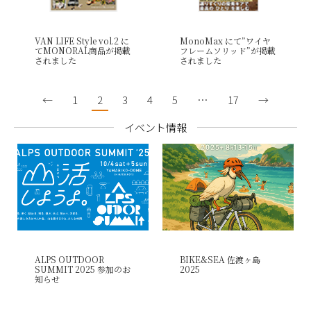
VAN LIFE Style vol.2 に
MonoMax にて”ワイヤ
てMONORAL商品が掲載
フレームソリッド”が掲載
されました
されました
←
1
2
3
4
5
…
17
→
イベント情報
ALPS OUTDOOR
BIKE&SEA 佐渡ヶ島
SUMMIT 2025 参加のお
2025
知らせ