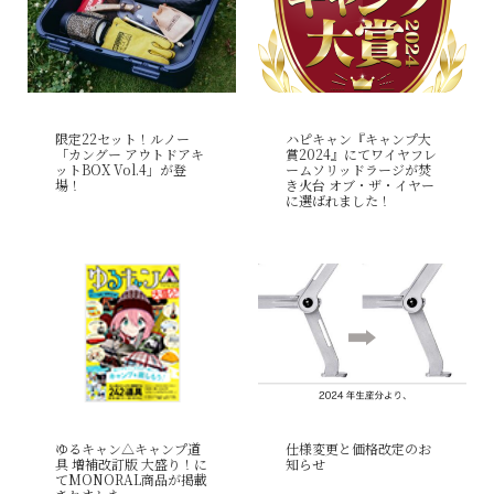
限定22セット！ルノー
ハピキャン『キャンプ大
「カングー アウトドアキ
賞2024』にてワイヤフレ
ットBOX Vol.4」が登
ームソリッドラージが焚
場！
き火台 オブ・ザ・イヤー
に選ばれました！
仕様変更と価格改定のお
ゆるキャン△キャンプ道
知らせ
具 増補改訂版 大盛り！に
てMONORAL商品が掲載