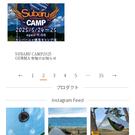
SUBARU CAMP2025
GUNMA 参加のお知らせ
←
1
2
3
4
5
…
15
→
プロダクト
Instagram Feed
木陰を渡る風を、もっ
海で遊び、火を囲む。
ハンモック泊も気軽に
と心地よく。
シンプルだけど贅沢な
できる季節になってき
真夏のキャンプ。
ました。
...
#monoral #焚き火台 #
46
0
ミニマルキャンプ
...
#monoral
...
32
1
50
0