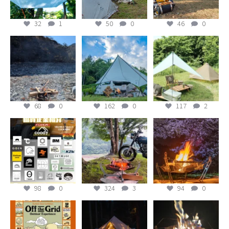
32
1
50
0
46
0
夏がやってきました。
青空と焚き火。青色と
余白のある場所へ。
真夏の焚き火もいいも
橙色の癒し。
スカイフィルムター
のです。
プ。
虫よけにもなります。
#monoral #焚き火台 #
...
ミニマルキャンプ
...
#monoral #焚き火台
...
68
0
162
0
117
2
68
0
162
0
117
2
ムラキャンコネクト
キャンプに良い季節に
夜桜の下で、焚き火を
Vol.2
なりました。
愛でる。
に参加します！ぜひ遊
GWは遠出してキャンプ
日本の自然の素晴らし
びに来てください〜
する最高のタイミン
さを感じますね。
...
グ！
...
...
98
0
94
0
324
3
98
0
324
3
94
0
今年も地元町田で開催
冬キャンプの夜。焚き
あけましておめでとう
される、オフザグリッ
火と灯りに癒される時
ございます。
ドに出展いたします。
間。ワイフレームソリ
キャンプ用品からチタ
ッドラージ。
2026年も、焚き火のあ