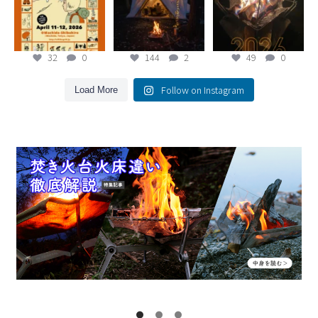
ンバイクまで、幅広
る時間とともに。
く
...
#焚き火台
...
...
32
0
144
2
49
0
32
0
144
2
49
0
Follow on Instagram
Load More