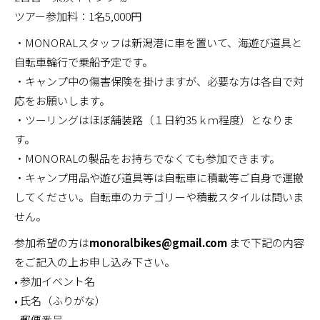
ツアー参加料：1名5,000円
・MONORALスタッフは新潟港に車を置いて、海遊び道具と
自転車輪行で乗船予定です。
・キャンプ中の傷害保険を掛けますが、必要な方は各自で対
応をお願いします。
・ツーリングはほぼ舗装路（１日約35ｋｍ程度）となりま
す。
・MONORALの製品をお持ちでなくても参加できます。
・キャンプ用品や遊び道具等は自転車に積載等ご自身で運搬
してください。自転車のカテゴリーや積載スタイルは問いま
せん。
参加希望の方は
monoralbikes@gmail.com
まで下記の内容
をご記入の上お申し込み下さい。
• 参加イベント名
• 氏名（ふりがな）
• 郵便番号