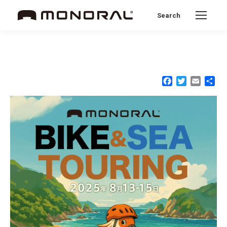
Search
Search:
Facebook
Twitter
Email
共
有