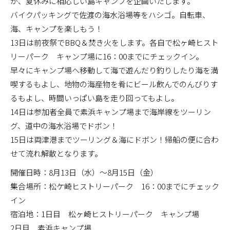
が、夏休みに相応しい島キャンプを企画いたします。
バイクパッキングで佐渡の海水浴場等をハシゴ。自転車、
海、キャンプを楽しもう！
13日は前夜祭でBBQ＆焚き火をします。各自で松ヶ崎ヒスト
リーパーク キャンプ場に16：00までにチェックイン。
早々にキャンプ場へ移動して海で遊んだり釣りしたり海を満
喫するもよし、地物の海産物を肴にビール飲んでのんびりす
るもよし、時間いっぱい島を走り回ってもよし。
14日は参加者全員で素浜キャンプ場まで海岸線をツーリン
グ、道中の海水浴場でドボン！
15日は両津港までツーリング＆海にドボン！帰船の便に合わ
せて流れ解散となります。
開催日時：8月13日（水）～8月15日（金）
集合場所：松ケ崎ヒストリーパーク 16：00までにチェック
イン
宿泊地：1日目 松ヶ崎ヒストリーパーク キャンプ場
2日目 素浜キャンプ場