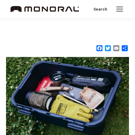
Search
Search:
Facebook
Twitter
Email
共
有