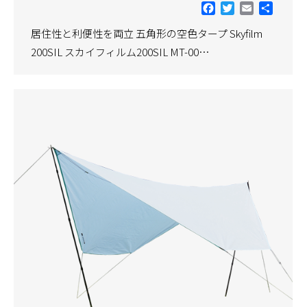
Facebook
Twitter
Email
共
有
居住性と利便性を両立 五角形の空色タープ Skyfilm
200SIL スカイフィルム200SIL MT-00…