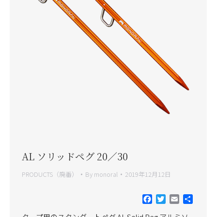
AL ソリッドペグ 20／30
PRODUCTS（廃番）
By
monoral
2019年12月12日
Facebook
Twitter
Email
共
有
タープ用のスタンダートペグ AL Solid Peg アルミソ