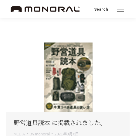
Search
Search:
野営道具読本 に掲載されました。
MEDIA
By
monoral
2021年9月6日