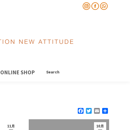
Instagram
Instagram
Facebook
Facebook
Whatsapp
Whatsapp
page
page
page
page
page
page
OP
SUPPORT
ONLINE SHOP
Search
Search:
opens
opens
opens
opens
opens
opens
in
in
in
in
in
in
new
new
new
new
new
new
window
window
window
window
window
window
ONLINE SHOP
Search
Search:
Facebook
Twitter
Email
共
有
11月
10月