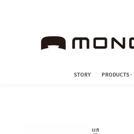
8500 Beverly Boulevard Los Angeles, CA 90048
8500 Beverly Boulevard Los Angeles, CA 90048
ST
STORY
PRODUCTS
12月