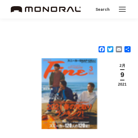
Search
Search:
Facebook
Twitter
Email
共
有
2月
9
2021