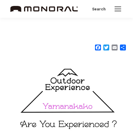
Search
Search:
Facebook
Twitter
Email
共
有