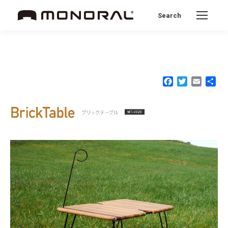
Search
Search:
Facebook
Twitter
Email
共
有