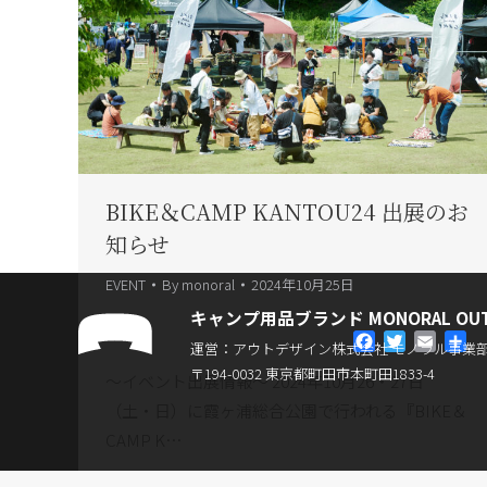
BIKE＆CAMP KANTOU24 出展のお
知らせ
EVENT
By
monoral
2024年10月25日
キャンプ用品ブランド MONORAL OU
Facebook
Twitter
Email
共
運営：アウトデザイン株式会社 モノラル事業
有
〒194-0032 東京都町田市本町田1833-4
〜イベント出展情報〜 2024年10月26・27日
（土・日）に霞ヶ浦総合公園で行われる『BIKE＆
CAMP K…