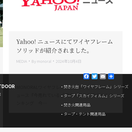
Yahoo! ニュースにてワイヤフレーム
ソリッドが紹介されました。
MEDIA
By
monoral
2024年10月4日
Facebook
Twitter
Email
共
有
TDOOR
焚き火台「ワイヤフレーム」シリーズ
MONORALワイヤフレームソリッドが、Yahoo!ニ
部
ュース『今売れている「焚き火台」おすすめ＆ラ
タープ「スカイフィルム」シリーズ
ンキング 今…
焚き火関連用品
タープ・テント関連用品