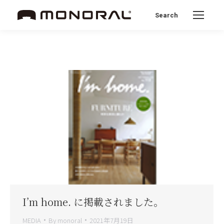
Search
Search:
I’m home. に掲載されました。
MEDIA
By
monoral
2021年7月19日